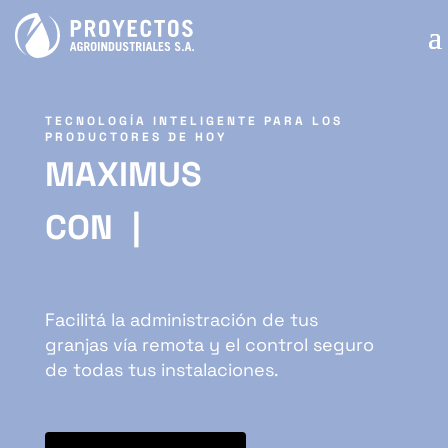
TECNOLOGÍA INTELIGENTE PARA LOS
PRODUCTORES DE HOY
MAXIMUS
CONECTAR
|
Facilitá la administración de tus
granjas vía remota y el control seguro
de todas tus instalaciones.