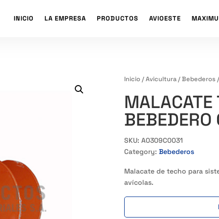
INICIO
LA EMPRESA
PRODUCTOS
AVIOESTE
MAXIMU
Inicio
/
Avicultura
/
Bebederos
/
MALACATE 
BEBEDERO 
SKU:
A0309C0031
Category:
Bebederos
Malacate de techo para sist
avícolas.